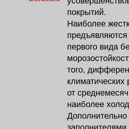
усовершенство
Бетон и железобетон
покрытий.
Наиболее жест
предъявляются 
первого вида б
морозостойкост
того, диффере
климатических 
от среднемеся
наиболее холод
Дополнительно 
заполнителями 