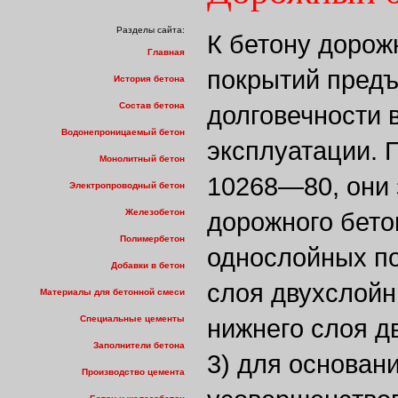
Разделы сайта:
К бетону дорож
Главная
покрытий пред
История бетона
Состав бетона
долговечности 
Водонепроницаемый бетон
эксплуатации. 
Монолитный бетон
10268—80, они 
Электропроводный бетон
Железобетон
дорожного бетон
Полимербетон
однослойных по
Добавки в бетон
слоя двухслойн
Материалы для бетонной смеси
Специальные цементы
нижнего слоя д
Заполнители бетона
3) для основан
Производство цемента