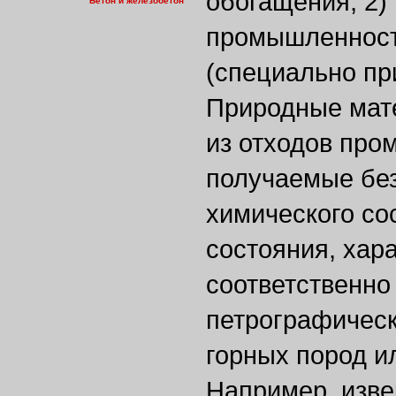
обогащения; 2) 
Бетон и железобетон
промышленности
(специально пр
Природные мат
из отходов про
получаемые без
химического со
состояния, хар
соответственно
петрографичес
горных пород и
Например, изв