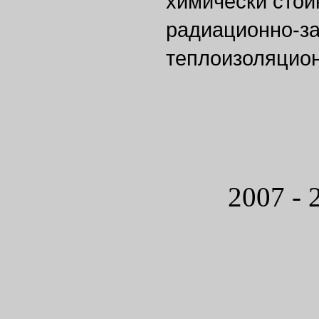
химически стой
радиационно-з
теплоизоляцион
2007 - 